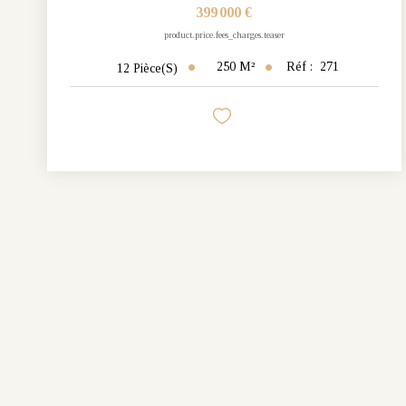
399 000 €
product.price.fees_charges.teaser
250
M²
Réf :
271
12
Pièce(s)