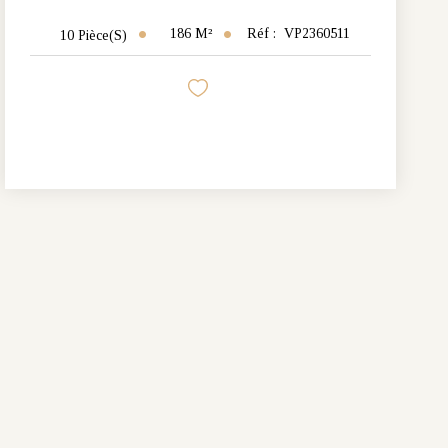
186
M²
Réf :
VP2360511
10
Pièce(s)