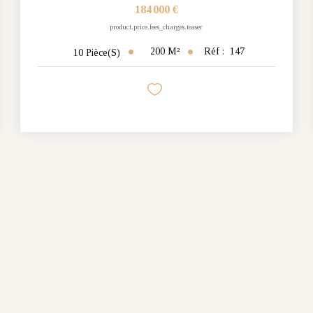
184 000 €
product.price.fees_charges.teaser
200
M²
Réf :
147
10
Pièce(s)