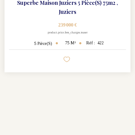
Superbe Maison Juziers 5 Pièce(s) 75m2
,
Juziers
239 000 €
product.price.fees_charges.teaser
75
M²
Réf :
422
5
Pièce(s)