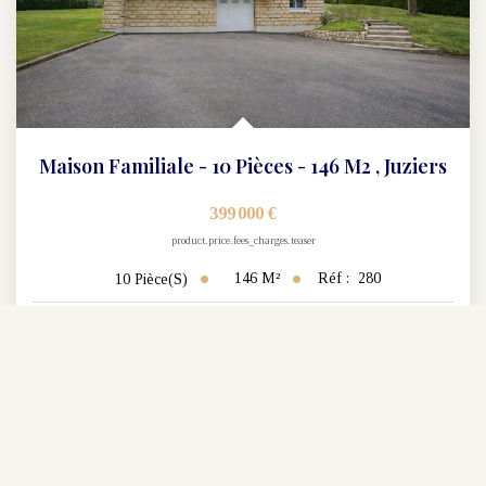
Maison Familiale - 10 Pièces - 146 M2
,
Juziers
399 000 €
product.price.fees_charges.teaser
146
M²
Réf :
280
10
Pièce(s)