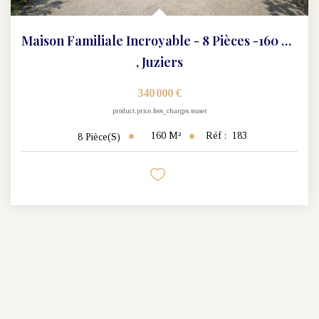
Maison Familiale Incroyable - 8 Pièces -160 M2
,
Juziers
340 000 €
product.price.fees_charges.teaser
160
M²
Réf :
183
8
Pièce(s)