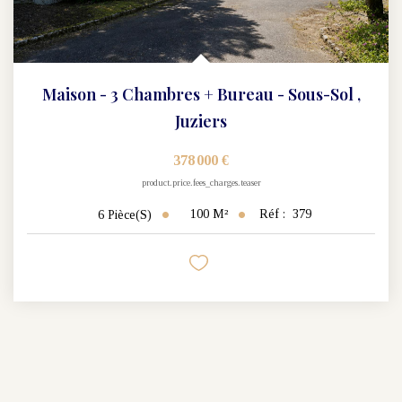
Maison - 3 Chambres + Bureau - Sous-Sol
,
Juziers
378 000 €
product.price.fees_charges.teaser
100
M²
Réf :
379
6
Pièce(s)