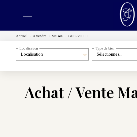
Accueil
A vendre
Maison
GUERVILLE
Localisation
Type de bien
Localisation
Sélectionnez...
Achat / Vente M