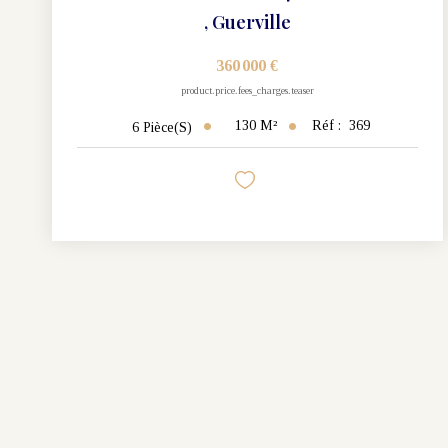
,
Guerville
360 000 €
product.price.fees_charges.teaser
130
M²
Réf :
369
6
Pièce(s)