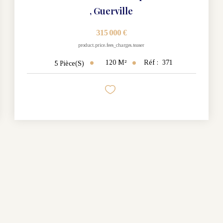
,
Guerville
315 000 €
product.price.fees_charges.teaser
120
M²
Réf :
371
5
Pièce(s)