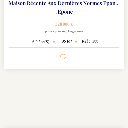
Maison Récente Aux Dernières Normes Epone 6 Pièces 95 M2
,
Epone
328 000 €
product.price.fees_charges.teaser
95
M²
Réf :
388
6
Pièce(s)