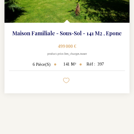
Maison Familiale - Sous-Sol - 141 M2
,
Epone
499 000 €
product.price.fees_charges.teaser
141
M²
Réf :
397
6
Pièce(s)