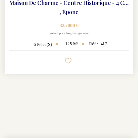
Maison De Charme - Centre Historique - 4 Chambres - 125 M2
,
Epone
325 000 €
product.price.fees_charges.teaser
125
M²
Réf :
417
6
Pièce(s)