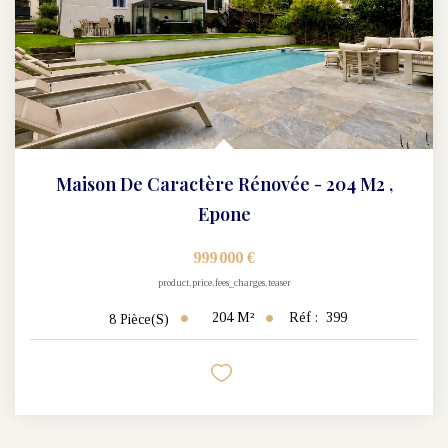
Maison De Caractère Rénovée - 204 M2
,
Epone
999 000 €
product.price.fees_charges.teaser
204
M²
Réf :
399
8
Pièce(s)