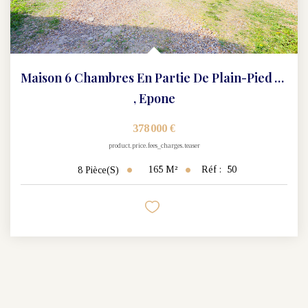
Maison 6 Chambres En Partie De Plain-Pied À Epône
,
Epone
378 000 €
product.price.fees_charges.teaser
165
M²
Réf :
50
8
Pièce(s)