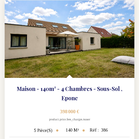
Maison - 140m² - 4 Chambres - Sous-Sol
,
Epone
398 000 €
product.price.fees_charges.teaser
140
M²
Réf :
386
5
Pièce(s)