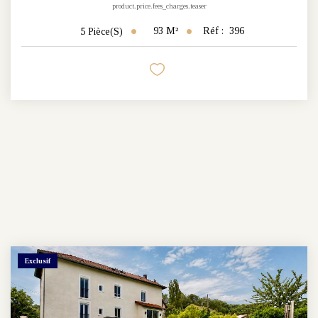
product.price.fees_charges.teaser
93
M²
Réf :
396
5
Pièce(s)
Exclusif