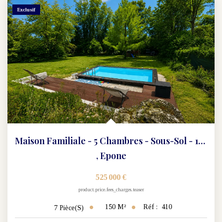
Exclusif
Maison Familiale - 5 Chambres - Sous-Sol - 128 M2
,
Epone
525 000 €
product.price.fees_charges.teaser
150
M²
Réf :
410
7
Pièce(s)