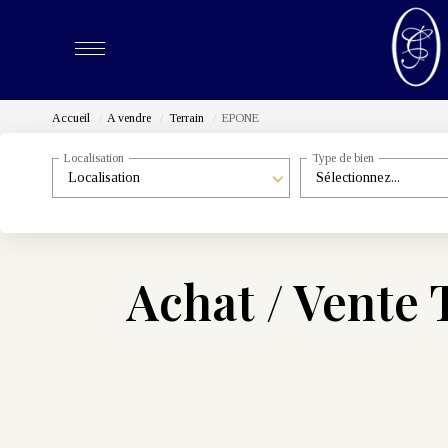
Accueil
A vendre
Terrain
EPONE
Localisation
Type de bien
Localisation
Sélectionnez...
Achat / Vente 