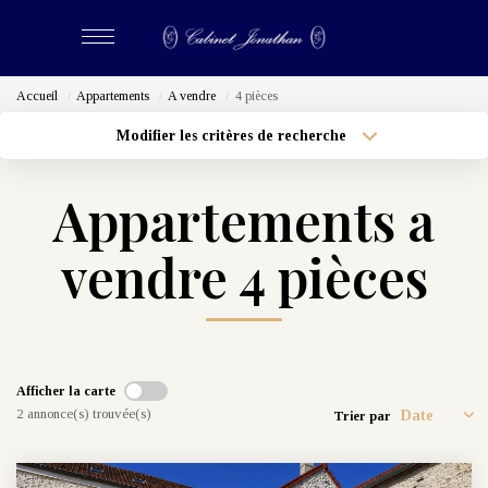
Accueil
Appartements
A vendre
4 pièces
ACHETER
Modifier les critères de recherche
Localisation
Type de bien
Localisation
LOUER
Sélectionnez...
Appartements a
Surface min
Budget max
ESTIMER
vendre 4 pièces
Plus de critères
Créer une alerte
BIENS VENDUS
NOS CABINETS
Afficher la carte
2 annonce(s) trouvée(s)
Trier par
Qui Sommes-Nous
Nous Rejoindre