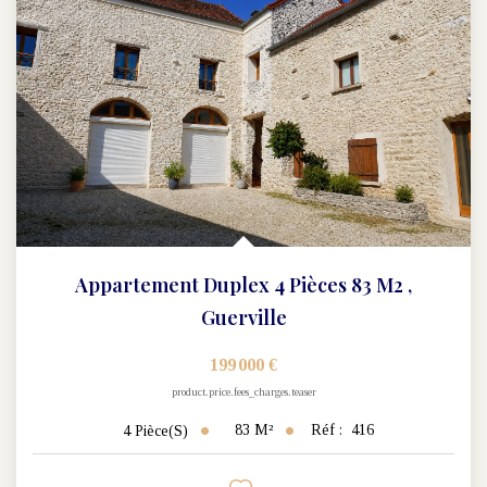
Nos Actualités
CONTACT
Appartement Duplex 4 Pièces 83 M2
,
Guerville
199 000 €
product.price.fees_charges.teaser
83
M²
Réf :
416
4
Pièce(s)