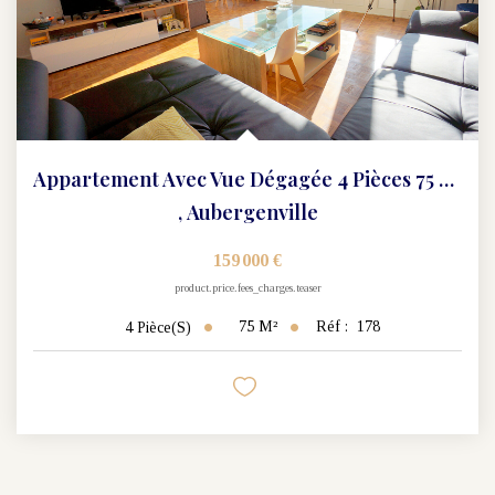
Appartement Avec Vue Dégagée 4 Pièces 75 M2
,
Aubergenville
159 000 €
product.price.fees_charges.teaser
75
M²
Réf :
178
4
Pièce(s)