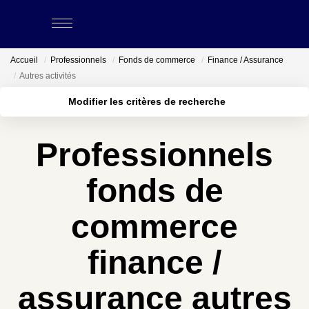
Accueil
Professionnels
Fonds de commerce
Finance / Assurance
ACHETER
Autres activités
Modifier les critères de recherche
LOUER
Localisation
Type de bien
Surface min
Budget max
Professionnels
ESTIMER
Plus de critères
Créer une alerte
fonds de
BIENS VENDUS
commerce
NOS CABINETS
finance /
Qui Sommes-Nous
assurance autres
Nous Rejoindre
Nos Actualités