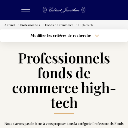
Accueil
Professionnels
Fonds de commerce
High-Tech
ACHETER
Modifier les critères de recherche
Localisation
Type de bien
LOUER
Surface min
Budget max
Professionnels
Plus de critères
Créer une alerte
ESTIMER
fonds de
BIENS VENDUS
commerce high-
tech
NOS CABINETS
Qui Sommes-Nous
Nous Rejoindre
Nous n'avons pas de biens à vous proposer dans la catégorie Professionnels Fonds
Nos Actualités