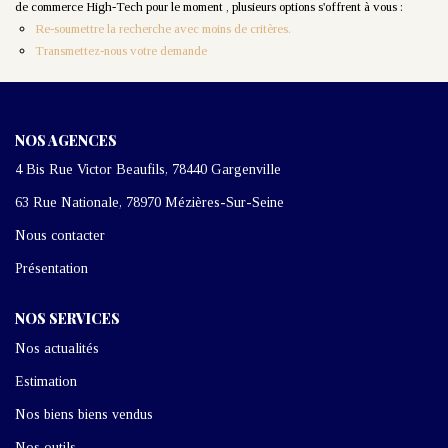
de commerce High-Tech pour le moment , plusieurs options s'offrent à vous :
Re-soumettre la recherche avec moins de critères.
Transmettez-nous votre demande
CONTACT
NOS AGENCES
4 Bis Rue Victor Beaufils, 78440 Gargenville
63 Rue Nationale, 78970 Mézières-Sur-Seine
Nous contacter
Présentation
NOS SERVICES
Nos actualités
Estimation
Nos biens biens vendus
Nos outils