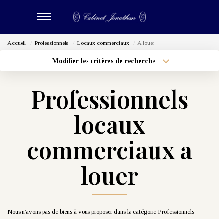
Accueil
Professionnels
Locaux commerciaux
A louer
ACHETER
Modifier les critères de recherche
Localisation
Type de bien
Localisation
LOUER
Sélectionnez...
Professionnels
Surface min
Budget max
ESTIMER
locaux
Plus de critères
Créer une alerte
BIENS VENDUS
commerciaux a
louer
NOS CABINETS
Qui Sommes-Nous
Nous Rejoindre
Nous n'avons pas de biens à vous proposer dans la catégorie Professionnels