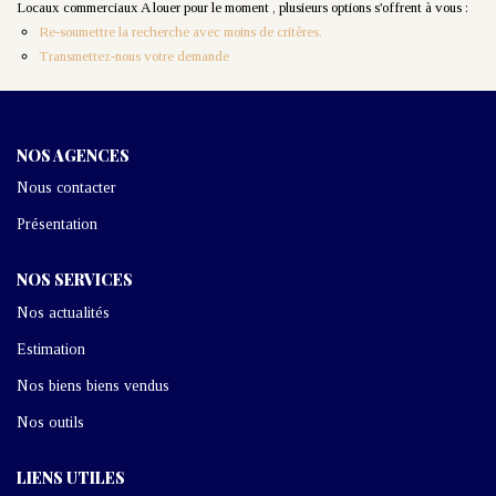
Nos Actualités
Locaux commerciaux A louer pour le moment , plusieurs options s'offrent à vous :
Re-soumettre la recherche avec moins de critères.
Transmettez-nous votre demande
CONTACT
NOS AGENCES
Nous contacter
Présentation
NOS SERVICES
Nos actualités
Estimation
Nos biens biens vendus
Nos outils
LIENS UTILES