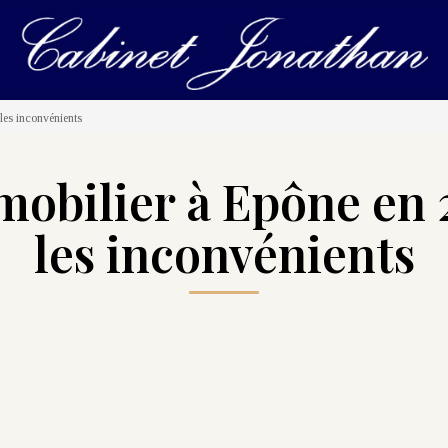
 les inconvénients
mobilier à Epône en 2
les inconvénients