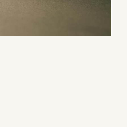
is, comme tout placement, il comporte des avantages et des limites
hé, il est essentiel d’adopter une vision globale pour faire les bons