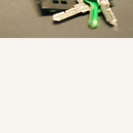
x particuliers souhaitant sécuriser et développer leur patrimoine. Toutefo
erspectives de rentabilité, contraintes réglementaires et évolutions du marc