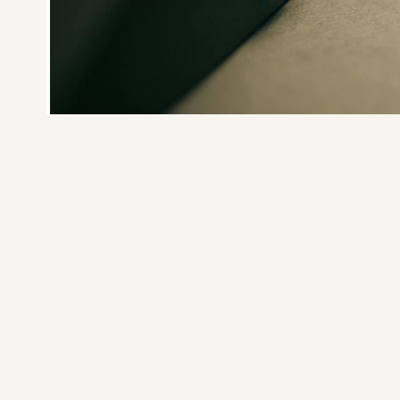
L’investissement immobilier reste une valeur sûre pour de nombreu
qu’il convient d’analyser avec attention avant de se lancer. Entre p