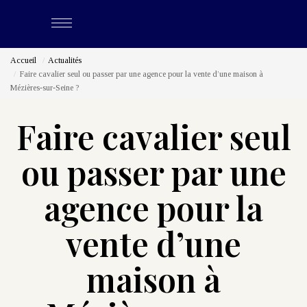
Accueil
Actualités
ACHETER
Faire cavalier seul ou passer par une agence pour la vente d’une maison à
Mézières-sur-Seine ?
LOUER
Faire cavalier seul
ESTIMER
ou passer par une
BIENS VENDUS
agence pour la
vente d’une
NOS CABINETS
Qui Sommes-Nous
maison à
Nous Rejoindre
Nos Actualités