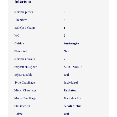
Intérieur
Nombre pièces
5
Chambres
3
Salle(s) de bains
1
WC
2
Cuisine
Aménagée
Plain-pied
Non
Nombre niveaux
2
Exposition Séjour
SUD - NORD
Séjour Double
Oui
Type Chauffage
Individuel
Méca. Chauffage
Radiateur
Mode Chauffage
Gaz de ville
Etat intérieur
A rafraîchir
Calme
Oui