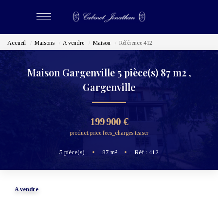
Accueil
Maisons
A vendre
Maison
Référence 412
ACHETER
Maison Gargenville 5 pièce(s) 87 m2
,
LOUER
Gargenville
ESTIMER
199 900 €
product.price.fees_charges.teaser
BIENS VENDUS
5
pièce(s)
•
87
m²
•
Réf : 412
NOS CABINETS
Qui Sommes-Nous
A vendre
Nous Rejoindre