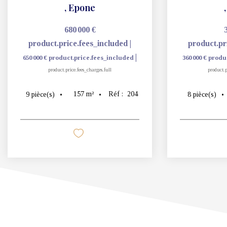
,
Epone
680 000 €
product.price.fees_included
|
product.pr
|
650 000 €
product.price.fees_included
360 000 €
produ
product.price.fees_charges.full
product.p
157
m²
Réf :
204
9
pièce(s)
8
pièce(s)