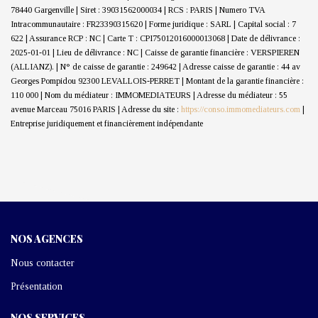
78440 Gargenville | Siret : 39031562000034 | RCS : PARIS | Numero TVA
Intracommunautaire : FR23390315620 | Forme juridique : SARL | Capital social : 7
622 | Assurance RCP : NC |
Carte T : CPI75012016000013068 | Date de délivrance :
2025-01-01 | Lieu de délivrance : NC | Caisse de garantie financière : VERSPIEREN
(ALLIANZ). | N° de caisse de garantie : 249642 | Adresse caisse de garantie : 44 av
Georges Pompidou 92300 LEVALLOIS-PERRET | Montant de la garantie financière :
110 000 | Nom du médiateur : IMMOMEDIATEURS | Adresse du médiateur : 55
avenue Marceau 75016 PARIS | Adresse du site :
https://conso.immomediateurs.com
|
Entreprise juridiquement et financièrement indépendante
NOS AGENCES
Nous contacter
Présentation
NOS SERVICES