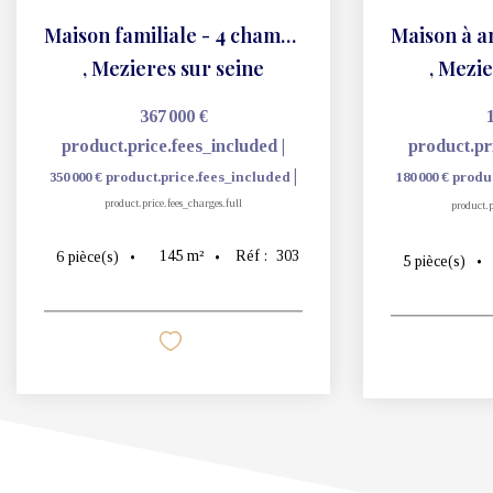
Maison familiale - 4 chambres -145m2
,
Mezieres sur seine
,
Mezie
367 000 €
product.price.fees_included
|
product.pr
|
350 000 €
product.price.fees_included
180 000 €
produ
product.price.fees_charges.full
product.p
145
m²
Réf :
303
6
pièce(s)
5
pièce(s)