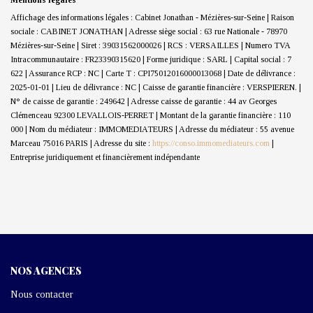
Affichage des informations légales : Cabinet Jonathan - Mézières-sur-Seine | Raison
sociale : CABINET JONATHAN | Adresse siège social : 63 rue Nationale - 78970
Mézières-sur-Seine | Siret : 39031562000026 | RCS : VERSAILLES | Numero TVA
Intracommunautaire : FR23390315620 | Forme juridique : SARL | Capital social : 7
622 | Assurance RCP : NC |
Carte T : CPI75012016000013068 | Date de délivrance :
2025-01-01 | Lieu de délivrance : NC | Caisse de garantie financière : VERSPIEREN. |
N° de caisse de garantie : 249642 | Adresse caisse de garantie : 44 av Georges
Clémenceau 92300 LEVALLOIS-PERRET | Montant de la garantie financière : 110
000 | Nom du médiateur : IMMOMEDIATEURS | Adresse du médiateur : 55 avenue
Marceau 75016 PARIS | Adresse du site :
https://conso.immomediateurs.com
|
Entreprise juridiquement et financièrement indépendante
NOS AGENCES
Nous contacter