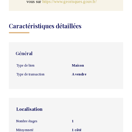
vous sur
https://www.georisques.gouv.fr/
Caractéristiques détaillées
Général
Type de bien
Maison
Type de transaction
A vendre
Localisation
Nombre étages
1
Mitoyenneté
1 côté