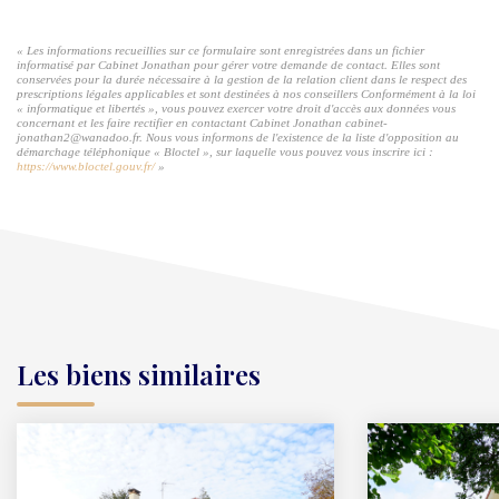
« Les informations recueillies sur ce formulaire sont enregistrées dans un fichier
informatisé par Cabinet Jonathan pour gérer votre demande de contact. Elles sont
conservées pour la durée nécessaire à la gestion de la relation client dans le respect des
prescriptions légales applicables et sont destinées à nos conseillers Conformément à la loi
« informatique et libertés », vous pouvez exercer votre droit d'accès aux données vous
concernant et les faire rectifier en contactant Cabinet Jonathan cabinet-
jonathan2@wanadoo.fr. Nous vous informons de l'existence de la liste d'opposition au
démarchage téléphonique « Bloctel », sur laquelle vous pouvez vous inscrire ici :
https://www.bloctel.gouv.fr/
»
Les biens similaires