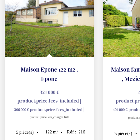
Maison Epone 122 m2
,
Epone
,
Mezie
321 000 €
product.price.fees_included
|
product.pr
|
306 000 €
product.price.fees_included
401 000 €
produ
product.price.fees_charges.full
product.p
122
m²
Réf :
216
5
pièce(s)
8
pièce(s)