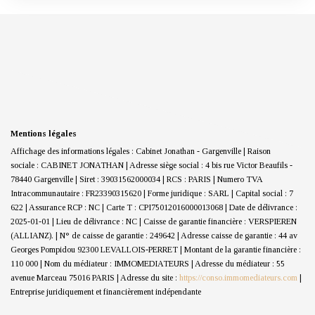
Mentions légales
Affichage des informations légales : Cabinet Jonathan - Gargenville | Raison
sociale : CABINET JONATHAN | Adresse siège social : 4 bis rue Victor Beaufils -
78440 Gargenville | Siret : 39031562000034 | RCS : PARIS | Numero TVA
Intracommunautaire : FR23390315620 | Forme juridique : SARL | Capital social : 7
622 | Assurance RCP : NC |
Carte T : CPI75012016000013068 | Date de délivrance :
2025-01-01 | Lieu de délivrance : NC | Caisse de garantie financière : VERSPIEREN
(ALLIANZ). | N° de caisse de garantie : 249642 | Adresse caisse de garantie : 44 av
Georges Pompidou 92300 LEVALLOIS-PERRET | Montant de la garantie financière :
110 000 | Nom du médiateur : IMMOMEDIATEURS | Adresse du médiateur : 55
avenue Marceau 75016 PARIS | Adresse du site :
https://conso.immomediateurs.com
|
Entreprise juridiquement et financièrement indépendante