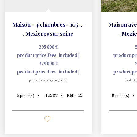
Maison - 4 chambres - 105 m2
,
Mezieres sur seine
,
Mezie
395 000 €
product.price.fees_included
|
product.pr
379 000 €
product.price.fees_included
|
product.pr
product.price.fees_charges.full
product.p
105
m²
Réf :
59
6
pièce(s)
8
pièce(s)