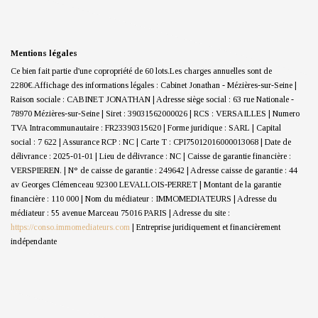
Mentions légales
Ce bien fait partie d'une copropriété de 60 lots.Les charges annuelles sont de
2280€.
Affichage des informations légales : Cabinet Jonathan - Mézières-sur-Seine |
Raison sociale : CABINET JONATHAN | Adresse siège social : 63 rue Nationale -
78970 Mézières-sur-Seine | Siret : 39031562000026 | RCS : VERSAILLES | Numero
TVA Intracommunautaire : FR23390315620 | Forme juridique : SARL | Capital
social : 7 622 | Assurance RCP : NC |
Carte T : CPI75012016000013068 | Date de
délivrance : 2025-01-01 | Lieu de délivrance : NC | Caisse de garantie financière :
VERSPIEREN. | N° de caisse de garantie : 249642 | Adresse caisse de garantie : 44
av Georges Clémenceau 92300 LEVALLOIS-PERRET | Montant de la garantie
financière : 110 000 | Nom du médiateur : IMMOMEDIATEURS | Adresse du
médiateur : 55 avenue Marceau 75016 PARIS | Adresse du site :
https://conso.immomediateurs.com
|
Entreprise juridiquement et financièrement
indépendante