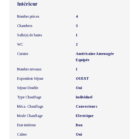
Intérieur
Nombre pièces
4
Chambres
3
Salle(s) de bains
1
WC
2
Cuisine
Américaine Amenagée
Equipée
Nombre niveaux
1
Exposition Séjour
OUEST
Séjour Double
Oui
Type Chauffage
Individuel
Méca. Chauffage
Convecteurs
Mode Chauffage
Electrique
Etat intérieur
Bon
Calme
Oui