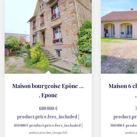
Maison bourgeoise Epône pièces 157m2
,
Epone
680 000 €
product.price.fees_included
|
product.pr
|
650 000 €
product.price.fees_included
360 000 €
produ
product.price.fees_charges.full
product.p