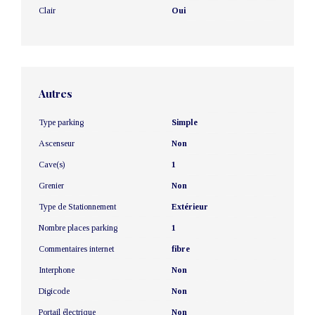
Clair
Oui
Autres
Type parking
Simple
Ascenseur
Non
Cave(s)
1
Grenier
Non
Type de Stationnement
Extérieur
Nombre places parking
1
Commentaires internet
fibre
Interphone
Non
Digicode
Non
Portail électrique
Non