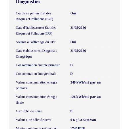
Diagnostics
Concerné par un Etat des
Oui
Risques et Pollutions (ERP)
Date d'établissement Etat des
21/05/2026
Risques et Pollutions(ERP)
Soumis à l'affichage du DPE
Oui
Date établissement Diagnostic
21/05/2026
Energétique
Consommation énergie primaire
D
Consommation énergie finale
D
Valeur consommation énergie
240 kWh/m2 par an
primaire
Valeur consommation énergie
126 kWh/m2 par an
finale
Gaz Effet de Serre
B
Valeur Gaz Effet de serre
9 Kg CO2/m2/an
Montant minimum estimé des
1740 EUR