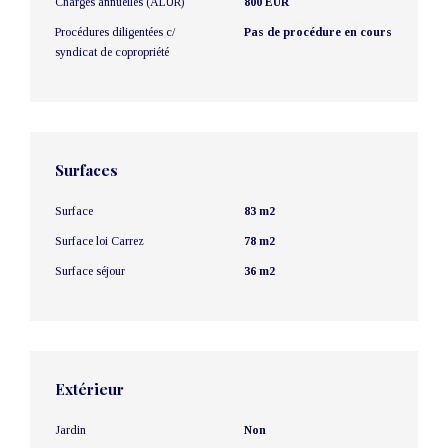
Charges annuelles (ALUR)
800 EUR
Procédures diligentées c/
Pas de procédure en cours
syndicat de copropriété
Surfaces
Surface
83 m2
Surface loi Carrez
78 m2
Surface séjour
36 m2
Extérieur
Jardin
Non