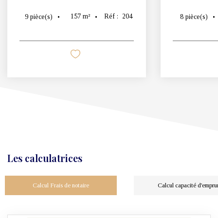
157
m²
Réf :
204
9
pièce(s)
8
pièce(s)
Les calculatrices
Calcul Frais de notaire
Calcul capacité d'empru