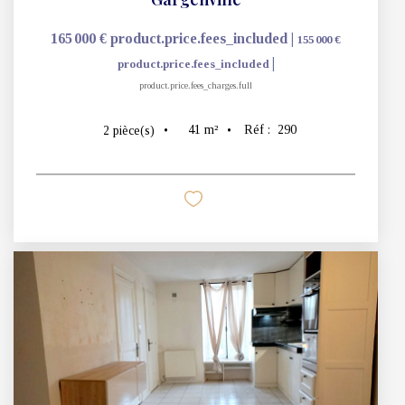
165 000 €
product.price.fees_included
|
155 000 €
|
product.price.fees_included
product.price.fees_charges.full
41
m²
Réf :
290
2
pièce(s)