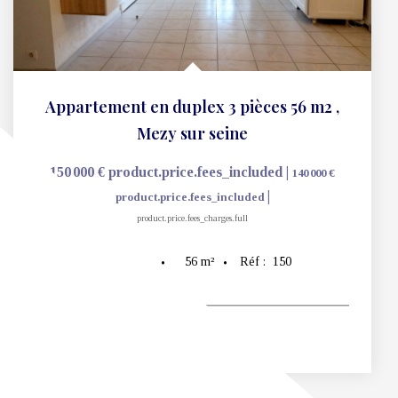
Appartement en duplex 3 pièces 56 m2
,
Mezy sur seine
150 000 €
product.price.fees_included
|
140 000 €
|
product.price.fees_included
product.price.fees_charges.full
56
m²
Réf :
150
3
pièce(s)