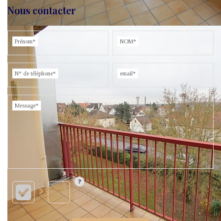
Nous contacter
Prénom*
NOM*
N° de téléphone*
email*
Message*