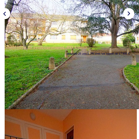
CONTACT
Simulation de remboursement :
893 €/mois
pendant 20 ans à 3% avec un apport de 17 900 €
Description
Réf : VA3715510
En Exclusivité !!! Non loin du parc d'Elisabethville et de ses
bords de seine, superbe appartement situé dans une résidence
recherchée vous offre une belle pièce de vie avec balcon à la
vue dégagée, cuisine, 2 chambres avec placards et salle de
bains. Possibilité d'une 3e chambre. Les + : un garage, une