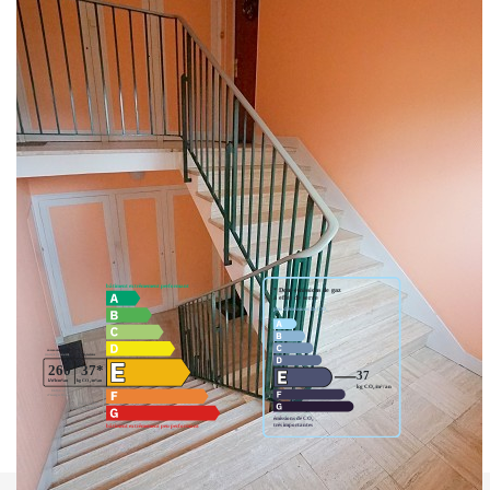
place de parking sécurisée et une cave. Gare, écoles et
commerces à pied sans en subir les nuisances
** €179 000
honoraires inclus
|
|
€170 000
hors honoraires
Honoraires : 5.29% TTC à la
charge de l'acquéreur
Nos honoraires
Nous contacter
Diagnostics énergétiques