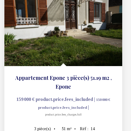
Appartement Epone 3 pièce(s) 51.19 m2
,
Epone
159 000 €
product.price.fees_included
|
150 000 €
|
product.price.fees_included
product.price.fees_charges.full
51
m²
Réf :
14
3
pièce(s)