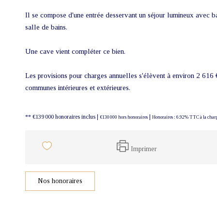
Il se compose d'une entrée desservant un séjour lumineux avec ba
salle de bains.
Une cave vient compléter ce bien.
Les provisions pour charges annuelles s'élèvent à environ 2 616 € 
communes intérieures et extérieures.
** €139 000
honoraires inclus
|
|
€130 000
hors honoraires
Honoraires : 6.92% TTC à la char
Imprimer
Nos honoraires