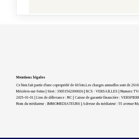
Mentions légales
Ce bien fait partie d'une copropriété de 60 lots.Les charges annuelles sont de 2616
Mézières-sur-Seine | Siret : 39031562000026 | RCS : VERSAILLES | Numero TVA 
2025-01-01 | Lieu de délivrance : NC | Caisse de garantie financière : VERSPIE
Nom du médiateur : IMMOMEDIATEURS | Adresse du médiateur : 55 avenue Marc