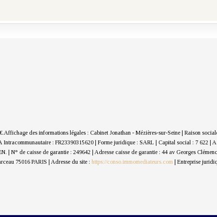
€.
Affichage des informations légales : Cabinet Jonathan - Mézières-sur-Seine | Raison soc
Intracommunautaire : FR23390315620 | Forme juridique : SARL | Capital social : 7 622 | 
REN. | N° de caisse de garantie : 249642 | Adresse caisse de garantie : 44 av Georges Clé
eau 75016 PARIS | Adresse du site :
https://conso.immomediateurs.com
|
Entreprise jurid