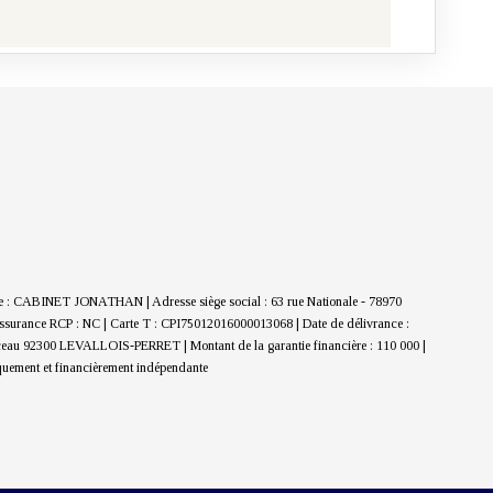
iale : CABINET JONATHAN | Adresse siège social : 63 rue Nationale - 78970
Assurance RCP : NC |
Carte T : CPI75012016000013068 | Date de délivrance :
menceau 92300 LEVALLOIS-PERRET | Montant de la garantie financière : 110 000 |
iquement et financièrement indépendante