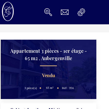
Appartement 3 pièces - 1er étage -
65 m2
,
Aubergenville
Vendu
65
m²
3
pièce(s)
Réf :
356