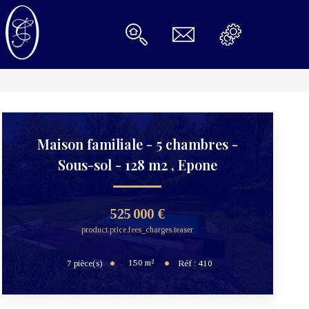
Maison familiale - 5 chambres -
Sous-sol - 128 m2
,
Epone
525 000 €
product.price.fees_charges.teaser
150
m²
7
pièce(s)
Réf :
410