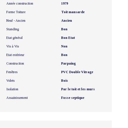
Année construction
1979
Forme Toiture
Toit mansarde
Neuf - Ancien
Ancien
Standing
Bon
Etat général
Bon Etat
Vis à Vis
Non
Etat extérieur
Bon
Construction
Parpaing
Fenêtres
PVC Double Vitrage
Volets
Bois
Isolation
Par le toit et les murs
Assainissement
Fosse septique