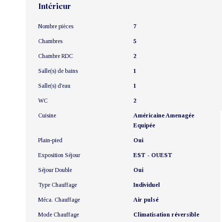
Intérieur
Nombre pièces
7
Chambres
5
Chambre RDC
2
Salle(s) de bains
1
Salle(s) d'eau
1
WC
2
Cuisine
Américaine Amenagée
Equipée
Plain-pied
Oui
Exposition Séjour
EST - OUEST
Séjour Double
Oui
Type Chauffage
Individuel
Méca. Chauffage
Air pulsé
Mode Chauffage
Climatisation réversible