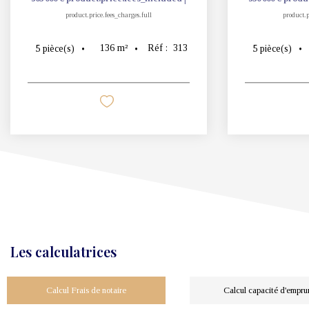
product.price.fees_charges.full
product.p
136
m²
Réf :
313
5
pièce(s)
5
pièce(s)
Les calculatrices
Calcul Frais de notaire
Calcul capacité d'empru