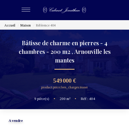
Accueil
Maison
Référence 404
ACHETER
Bâtisse de charme en pierres - 4
LOUER
chambres - 200 m2
,
Arnouville les
mantes
ESTIMER
549 000 €
BIENS VENDUS
product.price.fees_charges.teaser
NOS CABINETS
9
pièce(s)
•
200
m²
•
Réf : 404
Qui Sommes-Nous
A vendre
Nous Rejoindre