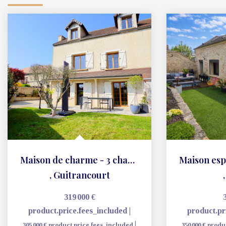
Maison de charme - 3 chambres - 136 m2
,
Guitrancourt
319 000 €
product.price.fees_included
|
product.pr
|
305 000 €
product.price.fees_included
350 000 €
produ