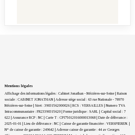
Mentions légales
Affichage des informations légales : Cabinet Jonathan - Mézières-sur-Seine | Raison
sociale : CABINET JONATHAN | Adresse siège social : 63 rue Nationale - 78970
Mézières-sur-Seine | Siret : 39031562000026 | RCS : VERSAILLES | Numero TVA
Intracommunautaire : FR23390315620 | Forme juridique : SARL | Capital social : 7
622 | Assurance RCP : NC |
Carte T : CPI75012016000013068 | Date de délivrance :
2025-01-01 | Lieu de délivrance : NC | Caisse de garantie financière : VERSPIEREN. |
N° de caisse de garantie : 249642 | Adresse caisse de garantie : 44 av Georges