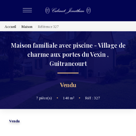
Accueil
Maison
Référence 327
ACHETER
Maison familiale avec piscine - Village de
LOUER
charme aux portes du Vexin
,
Guitrancourt
ESTIMER
Vendu
BIENS VENDUS
7
pièce(s)
•
140
m²
•
Réf : 327
NOS CABINETS
Qui Sommes-Nous
Vendu
Nous Rejoindre