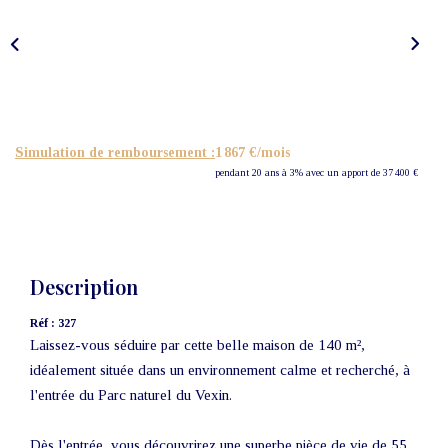
Nos Actualités
CONTACT
Simulation de remboursement :
1 867 €/mois
pendant 20 ans à 3% avec un apport de 37 400 €
Description
Réf : 327
Laissez-vous séduire par cette belle maison de 140 m²,
idéalement située dans un environnement calme et recherché, à
l'entrée du Parc naturel du Vexin.
Dès l'entrée, vous découvrirez une superbe pièce de vie de 55