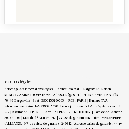
Mentions légales
Affichage des informations légales : Cabinet Jonathan - Gargenville | Raison
sociale : CABINET JONATHAN | Adresse siège social : 4 bis rue Victor Beaufils -
78440 Gargenville | Siret : 39031562000034 | RCS : PARIS | Numero TVA
Intracommunautaire : FR23390315620 | Forme juridique : SARL | Capital social : 7
622 | Assurance RCP : NC |
Carte T : CPI75012016000013068 | Date de délivrance :
2025-01-01 | Lieu de délivrance : NC | Caisse de garantie financière : VERSPIEREN
(ALLIANZ). | N° de caisse de garantie : 249642 | Adresse caisse de garantie : 44 av