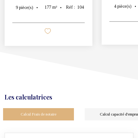
4
pièce(s)
177
m²
Réf :
104
9
pièce(s)
Les calculatrices
Calcul Frais de notaire
Calcul capacité d'empru