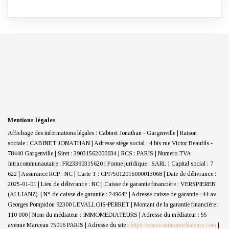
Mentions légales
Affichage des informations légales : Cabinet Jonathan - Gargenville | Raison
sociale : CABINET JONATHAN | Adresse siège social : 4 bis rue Victor Beaufils -
78440 Gargenville | Siret : 39031562000034 | RCS : PARIS | Numero TVA
Intracommunautaire : FR23390315620 | Forme juridique : SARL | Capital social : 7
622 | Assurance RCP : NC |
Carte T : CPI75012016000013068 | Date de délivrance :
2025-01-01 | Lieu de délivrance : NC | Caisse de garantie financière : VERSPIEREN
(ALLIANZ). | N° de caisse de garantie : 249642 | Adresse caisse de garantie : 44 av
Georges Pompidou 92300 LEVALLOIS-PERRET | Montant de la garantie financière :
110 000 | Nom du médiateur : IMMOMEDIATEURS | Adresse du médiateur : 55
avenue Marceau 75016 PARIS | Adresse du site :
https://conso.immomediateurs.com
|