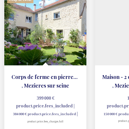
Corps de ferme en pierres - 9 pièces - 180 m2
,
Mezieres sur seine
,
Mezie
399 000 €
product.price.fees_included
|
product.pr
|
384 000 €
product.price.fees_included
150 000 €
produ
product.p
product.price.fees_charges.full