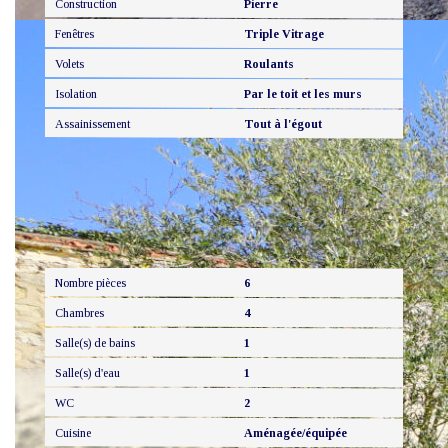
Construction
Pierre
Fenêtres
Triple Vitrage
Volets
Roulants
Isolation
Par le toit et les murs
Assainissement
Tout à l'égout
Intérieur
Nombre pièces
6
Chambres
4
Salle(s) de bains
1
Salle(s) d'eau
1
WC
2
Cuisine
Aménagée/équipée