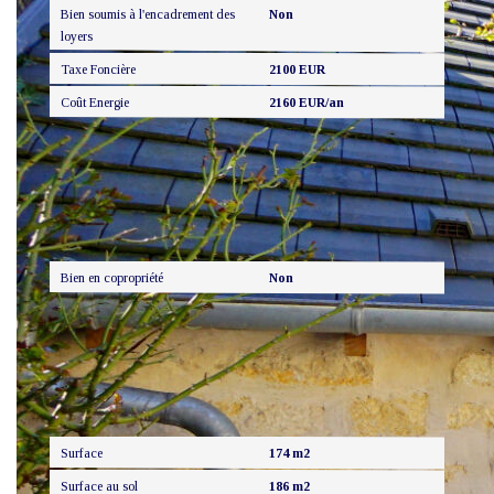
Bien soumis à l'encadrement des
Non
loyers
Taxe Foncière
2100 EUR
Coût Energie
2160 EUR/an
Copropriété
Bien en copropriété
Non
Surfaces
Surface
174 m2
Surface au sol
186 m2