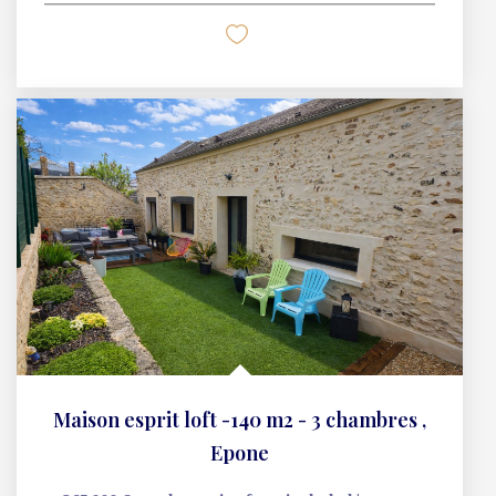
Nos honoraires
Mentions légales
Politique de confidentialité
Politique des cookies
Plan du site
NOS ANNONCES
Maison à vendre, Mezieres sur seine
Maison à vendre, Epone
Maison à vendre, Gargenville
Maison à vendre, Issou
Terrain à vendre, Gargenville
Maison à vendre, Nezel