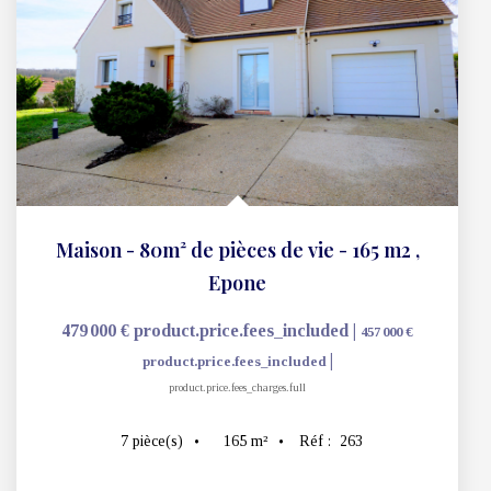
NOS AGENCES
Nous contacter
Présentation
NOS SERVICES
Nos actualités
Estimation
Nos biens biens vendus
Nos outils
LIENS UTILES
Mon compte