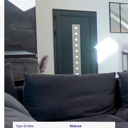
Imprimer
Partager
Calculer mon budget
Ce bien est soumis à un diagnostic ERP (État des
Risques et Pollutions). Pour en savoir plus, rendez-
vous sur
https://www.georisques.gouv.fr/
Caractéristiques détaillées
Général
Type de bien
Maison