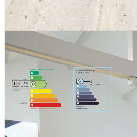
** €449 000
honoraires inclus
|
|
€430 000
hors honoraires
Honoraires : 4.42% TTC à la
charge de l'acquéreur
Nos honoraires
Nous contacter
Diagnostics énergétiques
Montant estimé des dépenses annuelles d'énergie pour un usage
standard entre 1950€ et 2710€. indexées aux années 2021,2022 et
2023 (abonnement compris).