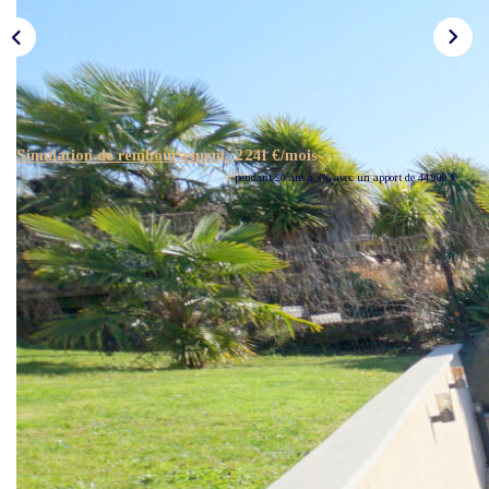
Nos Actualités
CONTACT
Simulation de remboursement :
2 241 €/mois
pendant 20 ans à 3% avec un apport de 44 900 €
Description
Réf : 293
Découvrez cette propriété unique sur le marché !
Cette ancienne bâtisse en pierre a été entièrement réhabilitée aux
dernières normes, offrant un subtil mélange entre le charme de
l'authentique et le confort du moderne.