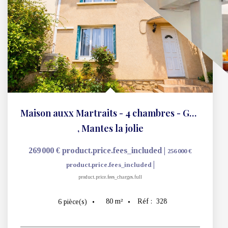
Maison auxx Martraits - 4 chambres - Garage
,
Mantes la jolie
269 000 €
product.price.fees_included
|
product.pr
|
256 000 €
product.price.fees_included
350 000 €
produ
product.price.fees_charges.full
product.p
80
m²
Réf :
328
6
pièce(s)
8
pièce(s)