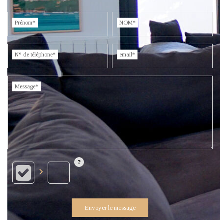
Prénom*
NOM*
N° de téléphone*
email*
Message*
Envoyer le message