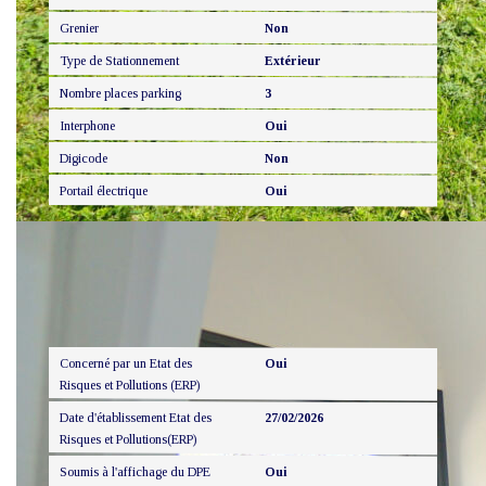
Grenier
Non
Type de Stationnement
Extérieur
Nombre places parking
3
Interphone
Oui
Digicode
Non
Portail électrique
Oui
Diagnostics
Concerné par un Etat des
Oui
Risques et Pollutions (ERP)
Date d'établissement Etat des
27/02/2026
Risques et Pollutions(ERP)
Soumis à l'affichage du DPE
Oui