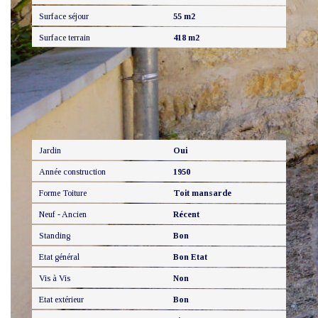
Surface séjour
55 m2
Surface terrain
418 m2
Extérieur
Jardin
Oui
Année construction
1950
Forme Toiture
Toit mansarde
Neuf - Ancien
Récent
Standing
Bon
Etat général
Bon Etat
Vis à Vis
Non
Etat extérieur
Bon