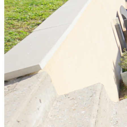
La visite débute par une magnifique pièce de vie, spacieuse et
chaleureuse, où chaque espace est harmonieusement défini : une
cuisine américaine moderne, un salon familial agrémenté d'un
poêle à bois, ainsi qu'une salle à manger conviviale.
L'ensemble s'ouvre sur une agréable terrasse et son jardin.
À l'étage inférieur, un espace entièrement dédié aux enfants
propose une grande pièce palière desservant deux chambres
confortables, un dressing et une salle d'eau.
Enfin, les parents profiteront d'une superbe suite d'environ 60 m²
comprenant un espace bureau, une salle de bains et une
chambre de plus de 30 m² ouvrant sur un jardinet intimiste.
Possibilité d'une quatrième chambre.
L'ensemble est édifié sur un terrain de 418 m², avec un espace
de stationnement pouvant accueillir deux véhicules.