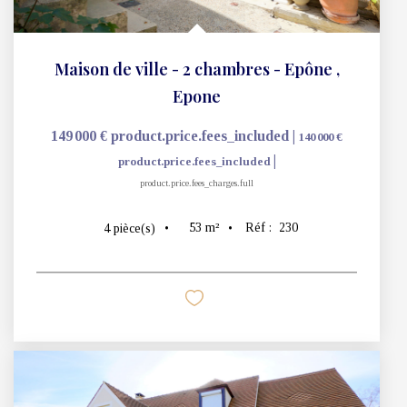
Mentions légales
Affichage des informations légales : Cabinet Jonathan - Gargenville | Raison
sociale : CABINET JONATHAN | Adresse siège social : 4 bis rue Victor Beaufils -
78440 Gargenville | Siret : 39031562000034 | RCS : PARIS | Numero TVA
Intracommunautaire : FR23390315620 | Forme juridique : SARL | Capital social : 7
622 | Assurance RCP : NC |
Carte T : CPI75012016000013068 | Date de délivrance :
2025-01-01 | Lieu de délivrance : NC | Caisse de garantie financière : VERSPIEREN
(ALLIANZ). | N° de caisse de garantie : 249642 | Adresse caisse de garantie : 44 av
Georges Pompidou 92300 LEVALLOIS-PERRET | Montant de la garantie financière :
110 000 | Nom du médiateur : IMMOMEDIATEURS | Adresse du médiateur : 55
avenue Marceau 75016 PARIS | Adresse du site :
https://conso.immomediateurs.com
|
Entreprise juridiquement et financièrement indépendante