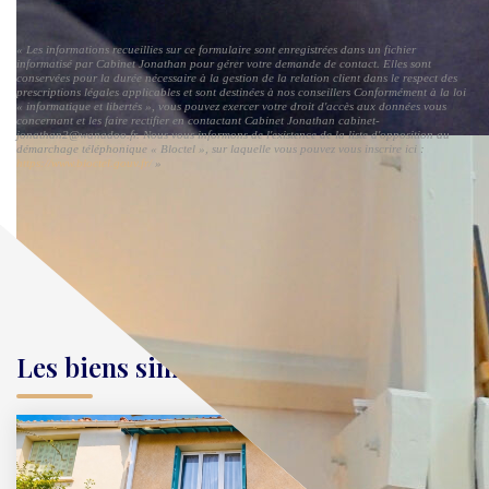
« Les informations recueillies sur ce formulaire sont enregistrées dans un fichier
informatisé par Cabinet Jonathan pour gérer votre demande de contact. Elles sont
conservées pour la durée nécessaire à la gestion de la relation client dans le respect des
prescriptions légales applicables et sont destinées à nos conseillers Conformément à la loi
« informatique et libertés », vous pouvez exercer votre droit d'accès aux données vous
concernant et les faire rectifier en contactant Cabinet Jonathan cabinet-
jonathan2@wanadoo.fr. Nous vous informons de l'existence de la liste d'opposition au
démarchage téléphonique « Bloctel », sur laquelle vous pouvez vous inscrire ici :
https://www.bloctel.gouv.fr/
»
Les biens similaires