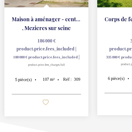
Maison à aménager - centre ville - 107 m²
,
Mezieres sur seine
186 000 €
product.price.fees_included
|
product.pr
|
180 000 €
product.price.fees_included
335 000 €
produ
product.p
product.price.fees_charges.full
6
pièce(s)
107
m²
Réf :
309
5
pièce(s)