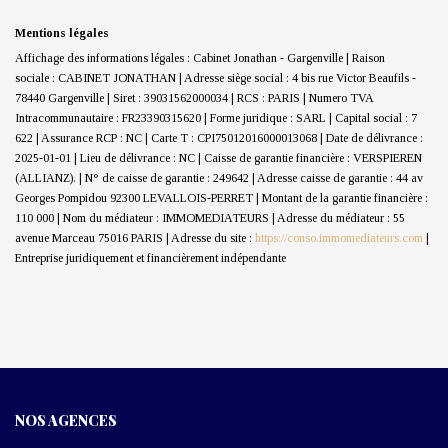
Mentions légales
Affichage des informations légales : Cabinet Jonathan - Gargenville | Raison
sociale : CABINET JONATHAN | Adresse siège social : 4 bis rue Victor Beaufils -
78440 Gargenville | Siret : 39031562000034 | RCS : PARIS | Numero TVA
Intracommunautaire : FR23390315620 | Forme juridique : SARL | Capital social : 7
622 | Assurance RCP : NC |
Carte T : CPI75012016000013068 | Date de délivrance :
2025-01-01 | Lieu de délivrance : NC | Caisse de garantie financière : VERSPIEREN
(ALLIANZ). | N° de caisse de garantie : 249642 | Adresse caisse de garantie : 44 av
Georges Pompidou 92300 LEVALLOIS-PERRET | Montant de la garantie financière :
110 000 | Nom du médiateur : IMMOMEDIATEURS | Adresse du médiateur : 55
avenue Marceau 75016 PARIS | Adresse du site :
https://conso.immomediateurs.com
|
Entreprise juridiquement et financièrement indépendante
NOS AGENCES