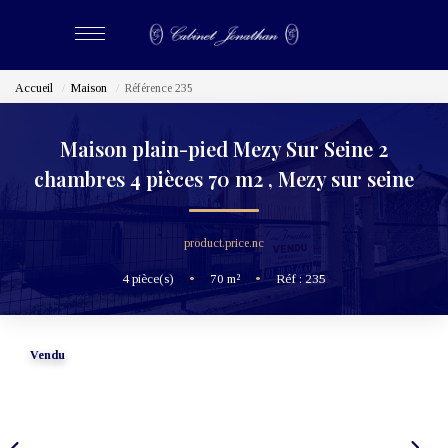
Accueil
Maison
Référence 235
ACHETER
Maison plain-pied Mezy Sur Seine 2
LOUER
chambres 4 pièces 70 m2
,
Mezy sur seine
ESTIMER
product.price.nc
BIENS VENDUS
4
pièce(s)
•
70
m²
•
Réf : 235
NOS CABINETS
Vendu
Qui Sommes-Nous
Nous Rejoindre