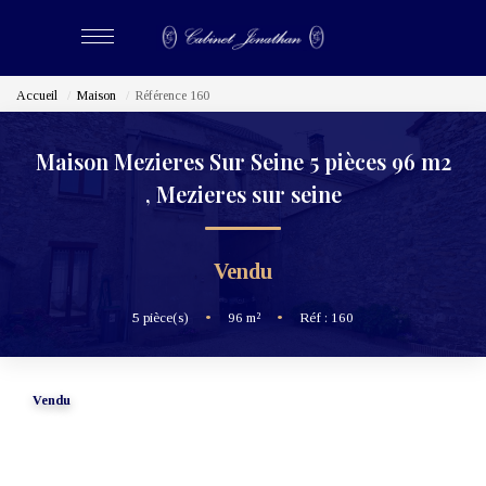
Accueil
Maison
Référence 160
ACHETER
Maison Mezieres Sur Seine 5 pièces 96 m2
LOUER
,
Mezieres sur seine
ESTIMER
Vendu
BIENS VENDUS
5
pièce(s)
•
96
m²
•
Réf : 160
NOS CABINETS
Vendu
Qui Sommes-Nous
Nous Rejoindre