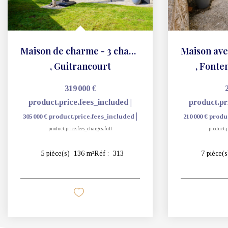
Maison de charme - 3 chambres - 136 m2
,
Guitrancourt
,
Fonten
319 000 €
product.price.fees_included
|
product.pr
|
305 000 €
product.price.fees_included
210 000 €
produ
product.price.fees_charges.full
product.p
5
pièce(s)
136
m²
Réf :
313
7
pièce(s