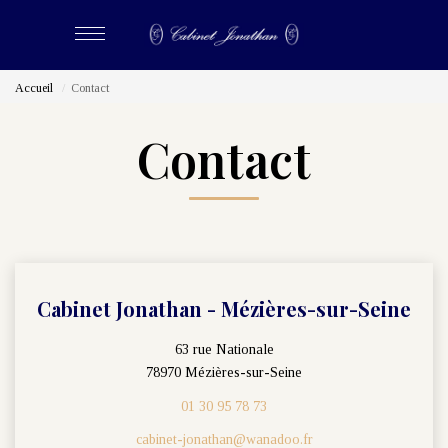
Accueil
Contact
ACHETER
Contact
LOUER
ESTIMER
BIENS VENDUS
Cabinet Jonathan - Mézières-sur-Seine
NOS CABINETS
63 rue Nationale
78970 Mézières-sur-Seine
Qui Sommes-Nous
01 30 95 78 73
Nous Rejoindre
cabinet-jonathan@wanadoo.fr